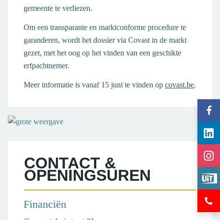
gemeente te verliezen.
Om een transparante en marktconforme procedure te
garanderen, wordt het dossier via Covast in de markt
gezet, met het oog op het vinden van een geschikte
erfpachtnemer.
Meer informatie is vanaf 15 juni te vinden op
covast.be
.
Vol
gem
Vol
Ter
gem
op
Vol
Ter
Fac
CONTACT &
gem
op
OPENINGSUREN
Bek
Ter
Lin
eve
op
Hul
op
Ins
Financiën
en
Ui