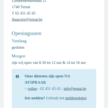
inf
Adres
Gemeentehuisstraat 21
in
,
1740
Ternat
Ter
T
02 451 45 45
E-
financien@ternat.be
mail
Openingsuren
Vandaag
gesloten
Morgen
zijn wij open van
8.30
tot
12
uur
&
14
tot
16
uur
Onze diensten zijn open NA
AFSPRAAK
>
online
- 02 451 45 45 -
info@ternat.be
Iets melden?
Gebruik het
meldingsloket
.