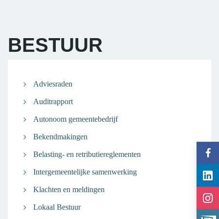
BESTUUR
OF
Adviesraden
BENT
Auditrapport
U
Autonoom gemeentebedrijf
OP
Bekendmakingen
ZOEK
Vol
Belasting- en retributiereglementen
gem
NAAR...
Vol
Intergemeentelijke samenwerking
Ter
gem
op
Klachten en meldingen
Vol
Ter
Fac
gem
Lokaal Bestuur
op
Bek
Ter