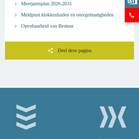
Lin
Meerjarenplan 2026-2031
eve
op
Hul
op
Meldpunt klokkenluiden en onregelmatigheden
Ins
en
Ui
Openbaarheid van Bestuur
inf
in
Ter
Deel deze pagina
Facebook
Twitter