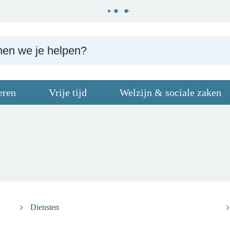
eren
Vrije tijd
Welzijn & sociale zaken
Diensten