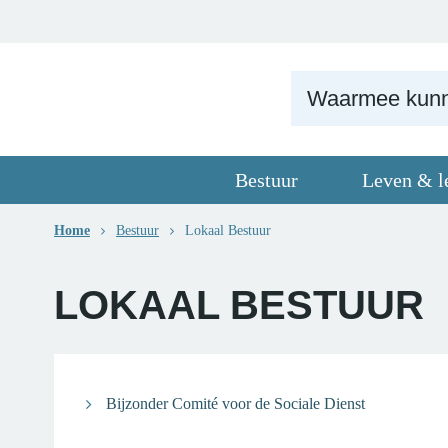
Naar
Gemeente
content
Ternat
Bestuur
Leven & l
Sluiten
Home
Bestuur
Lokaal Bestuur
LOKAAL BESTUUR
OF
Bijzonder Comité voor de Sociale Dienst
BENT