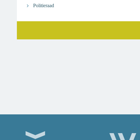
U
Politieraad
OP
ZOEK
NAAR...