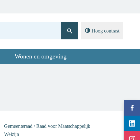
Contact
A-Z
Hoog contrast
Wonen en omgeving
Volg
gemeen
Volg
Ternat
Gemeenteraad / Raad voor Maatschappelijk
gemeen
op
Welzijn
Volg
Ternat
Facebo