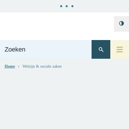
Naar
Gemeente
content
Hoo
Ternat
cont
Home
Welzijn & sociale zaken