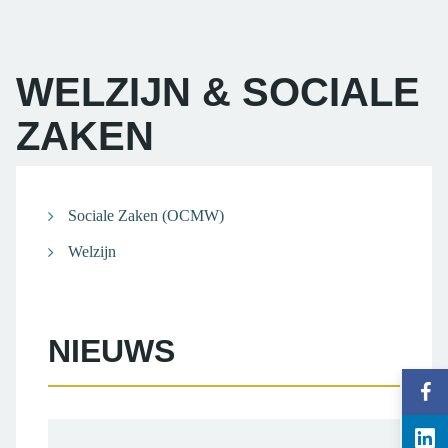
WELZIJN & SOCIALE
ZAKEN
OF
Sociale Zaken (OCMW)
BENT
Welzijn
U
OP
NIEUWS
ZOEK
NAAR...
Vol
gem
Vol
Ter