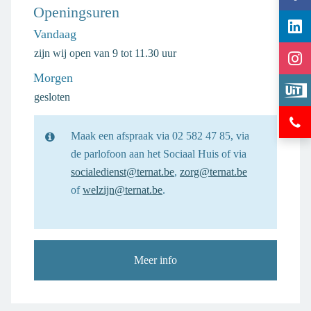
gem
Openingsuren
Vol
Ter
Vandaag
gem
op
Vol
zijn wij open van
9
tot
11.30
uur
Ter
Fac
gem
op
Morgen
Bek
Ter
Lin
gesloten
eve
op
Hul
op
Ins
en
Maak een afspraak via 02 582 47 85, via
Ui
inf
de parlofoon aan het Sociaal Huis of via
in
socialedienst@ternat.be
,
zorg@ternat.be
Ter
of
welzijn@ternat.be
.
Meer info