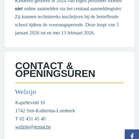
Kinderen geboren in 2024 van eigen personeel moeten
niet
online aanmelden via het centraal aanmeldregister.
Zij kunnen rechtstreeks inschrijven bij de betreffende
school tijdens de voorrangsperiode. Deze loopt van 5
januari 2026 tot en met 13 februari 2026.
CONTACT &
OPENINGSUREN
Welzijn
Adres
Kapelleveld 10
,
1742
Sint-Katherina-Lombeek
T
02 451 45 40
E-
welzijn@ternat.be
Vol
mail