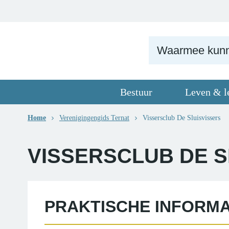
Naar
Gemeente
content
Ternat
Bestuur
Leven & l
Sluiten
Home
Verenigingengids Ternat
Vissersclub De Sluisvissers
VISSERSCLUB DE S
PRAKTISCHE INFORMA