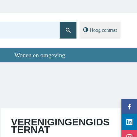
Contact
A-Z
Hoog contrast
Wonen en omgeving
Volg
gemeen
Volg
Ternat
VERENIGINGENGIDS
gemeen
op
TERNAT
Volg
Ternat
Facebo