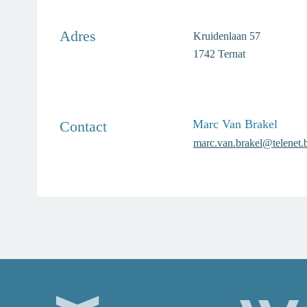
Adres
Adres
Kruidenlaan 57
,
1742
Ternat
Marc Van Brakel
Contact
E-
marc.van.brakel@telenet.
mail