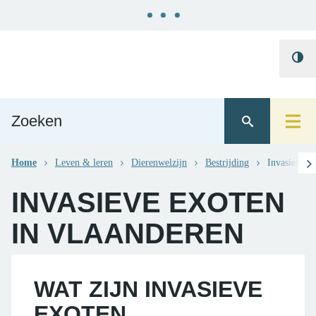
Naar
Gemeente
content
Hoo
Ternat
cont
scro
Home
Leven & leren
Dierenwelzijn
Bestrijding
Invasieve e
INVASIEVE EXOTEN
IN VLAANDEREN
WAT ZIJN INVASIEVE
EXOTEN