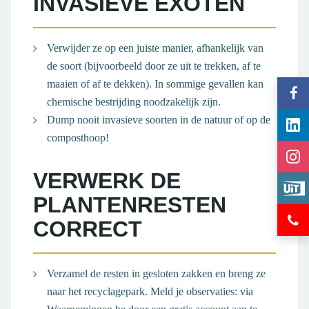
INVASIEVE EXOTEN
Verwijder ze op een juiste manier, afhankelijk van
de soort (bijvoorbeeld door ze uit te trekken, af te
maaien of af te dekken). In sommige gevallen kan
Vol
chemische bestrijding noodzakelijk zijn.
gem
Vol
Dump nooit invasieve soorten in de natuur of op de
Ter
gem
composthoop!
op
Vol
Ter
Fac
gem
op
VERWERK DE
Bek
Ter
Lin
eve
PLANTENRESTEN
op
Hul
op
Ins
CORRECT
en
Ui
inf
in
Ter
Verzamel de resten in gesloten zakken en breng ze
naar het recyclagepark. Meld je observaties: via