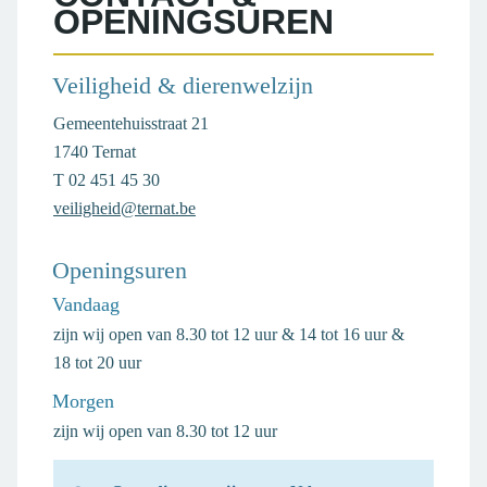
OPENINGSUREN
Veiligheid & dierenwelzijn
Adres
Gemeentehuisstraat 21
,
1740
Ternat
T
02 451 45 30
E-
veiligheid@ternat.be
mail
Openingsuren
Vandaag
zijn wij open van
8.30
tot
12
uur
&
14
tot
16
uur
&
18
tot
20
uur
Morgen
zijn wij open van
8.30
tot
12
uur