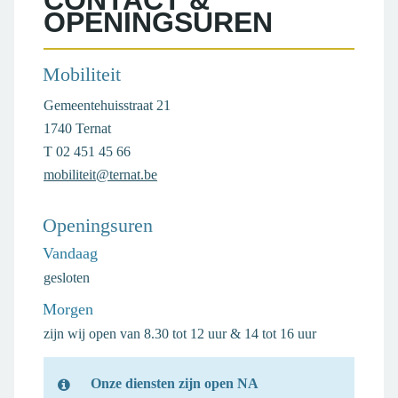
CONTACT &
OPENINGSUREN
Mobiliteit
Adres
Gemeentehuisstraat 21
,
1740
Ternat
T
02 451 45 66
E-
mobiliteit@ternat.be
mail
Openingsuren
Vandaag
gesloten
Morgen
zijn wij open van
8.30
tot
12
uur
&
14
tot
16
uur
Onze diensten zijn open NA