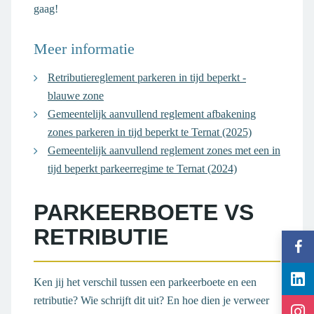
gaag!
Meer informatie
Retributiereglement parkeren in tijd beperkt -
blauwe zone
Gemeentelijk aanvullend reglement afbakening
zones parkeren in tijd beperkt te Ternat (2025)
Gemeentelijk aanvullend reglement zones met een in
tijd beperkt parkeerregime te Ternat (2024)
PARKEERBOETE VS
RETRIBUTIE
Vol
gem
Vol
Ter
Ken jij het verschil tussen een parkeerboete en een
gem
op
retributie? Wie schrijft dit uit? En hoe dien je verweer
Vol
Ter
Fac