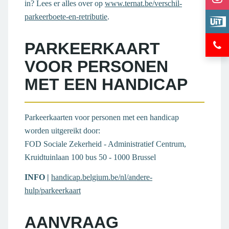
in? Lees er alles over op
www.ternat.be/verschil-
gem
op
Bek
parkeerboete-en-retributie
.
Ter
Lin
eve
op
Hul
op
PARKEERKAART
Ins
en
Ui
VOOR PERSONEN
inf
in
MET EEN HANDICAP
Ter
Parkeerkaarten voor personen met een handicap
worden uitgereikt door:
FOD Sociale Zekerheid - Administratief Centrum,
Kruidtuinlaan 100 bus 50 - 1000 Brussel
INFO |
handicap.belgium.be/nl/andere-
hulp/parkeerkaart
AANVRAAG