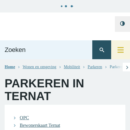
Naar
Gemeente
content
Hoo
Ternat
cont
scro
Home
Wonen en omgeving
Mobiliteit
Parkeren
Parkeren in 
PARKEREN IN
TERNAT
OPC
Bewonerskaart Ternat