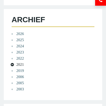
Ins
en
Ui
inf
in
ARCHIEF
Ter
2026
2025
2024
2023
2022
2021
2019
2006
2005
2003