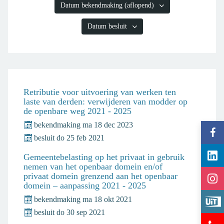
Datum bekendmaking
(aflopend)
(aflopend)
Datum besluit
Retributie voor uitvoering van werken ten
laste van derden: verwijderen van modder op
de openbare weg 2021 - 2025
bekendmaking
ma
18
dec
2023
Vol
besluit
do
25
feb
2021
gem
Vol
Ter
Gemeentebelasting op het privaat in gebruik
gem
nemen van het openbaar domein en/of
op
Vol
privaat domein grenzend aan het openbaar
Ter
Fac
domein – aanpassing 2021 - 2025
gem
op
Bek
Ter
bekendmaking
ma
18
okt
2021
Lin
eve
op
besluit
do
30
sep
2021
Hul
op