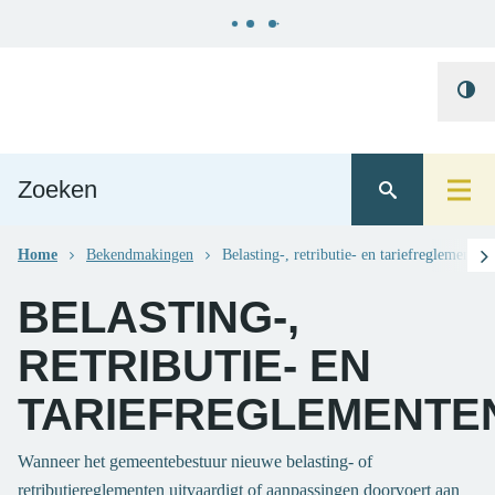
Naar
Gemeente
content
Hoo
Ternat
cont
scro
Home
Bekendmakingen
Belasting-, retributie- en tariefreglementen
BELASTING-,
RETRIBUTIE- EN
TARIEFREGLEMENTE
Wanneer het gemeentebestuur nieuwe belasting- of
retributiereglementen uitvaardigt of aanpassingen doorvoert aan